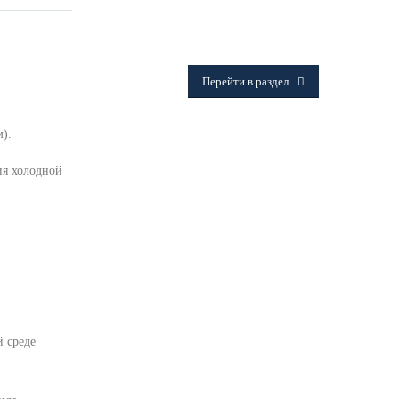
ФИТИНГИ
Frialen, Trans Quadro, Star.
Перейти в раздел
м).
ия холодной
й среде