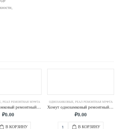
иде
хности,
Е
,
РЕАЛ РЕМОНТНАЯ МУФТА
ОДНОЗАМКОВЫЕ
,
РЕАЛ РЕМОНТНАЯ МУФТА
ОДН
Хомут однозамковый ремонтный д. 125 (123-133) мм 2-х шп. L-200
Хомут однозамковый ремонтный д. 125 (125-135) мм 2-х шп. L-200
₽
0.00
₽
0.00
В КОРЗИНУ
В КОРЗИНУ