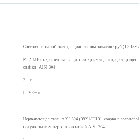
Cостоит из одной части, с диапазоном зажатия труб (10-13м
М12-М16, окрашенные защитной краской для предотвращен
спайки. AISI 304
2 шт.
L=200мм
Нержавеющая сталь AISI 304 (08Х18Н10), сварка в аргоново
полуавтоматом нерж. проволокой AISI 304