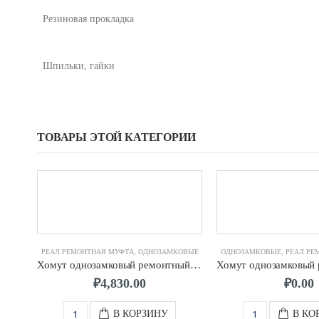
Резиновая прокладка
Шпильки, гайки
ТОВАРЫ ЭТОЙ КАТЕГОРИИ
РЕАЛ РЕМОНТНАЯ МУФТА
,
ОДНОЗАМКОВЫЕ
ОДНОЗАМКОВЫЕ
,
РЕАЛ РЕ
Хомут однозамковый ремонтный д. 150 (168-180) мм 2-х шп. L-200
₽
4,830.00
₽
0.00
В КОРЗИНУ
В КО