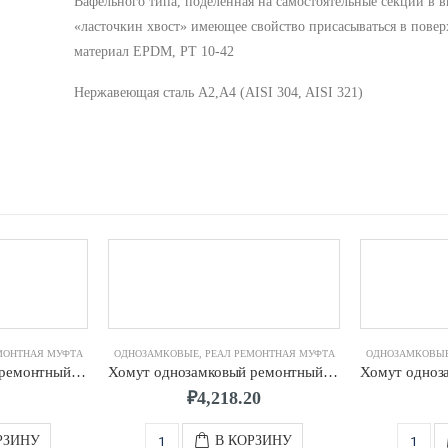
Вафельного типа, поделенная на самостоятельные секции в в
«ласточкин хвост» имеющее свойство присасываться в повер
материал EPDM, РТ 10-42
Нержавеющая сталь A2,A4 (AISI 304, AISI 321)
МОНТНАЯ МУФТА
ОДНОЗАМКОВЫЕ
,
РЕАЛ РЕМОНТНАЯ МУФТА
ОДНОЗАМКОВЫ
Хомут однозамковый ремонтный д. 175 (176-186) мм 2-х шп. L-200
Хомут однозамковый ремонтный д. 80 (88-100) мм 2-х шп. L-200
₽
4,218.20
РЗИНУ
В КОРЗИНУ