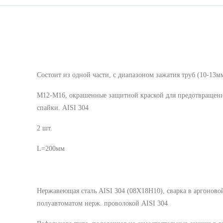
Cостоит из одной части, с диапазоном зажатия труб (10-13м
М12-М16, окрашенные защитной краской для предотвращен
спайки. AISI 304
2 шт.
L=200мм
Нержавеющая сталь AISI 304 (08Х18Н10), сварка в аргоново
полуавтоматом нерж. проволокой AISI 304