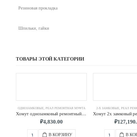
Резиновая прокладка
Шпильки, гайки
ТОВАРЫ ЭТОЙ КАТЕГОРИИ
ОДНОЗАМКОВЫЕ
,
РЕАЛ РЕМОНТНАЯ МУФТА
2-Х ЗАМКОВЫЕ
,
РЕАЛ РЕМ
Хомут однозамковый ремонтный д. 150 (150-160) мм 2-х шп. L-200
₽
4,830.00
₽
127,190
В КОРЗИНУ
В КО