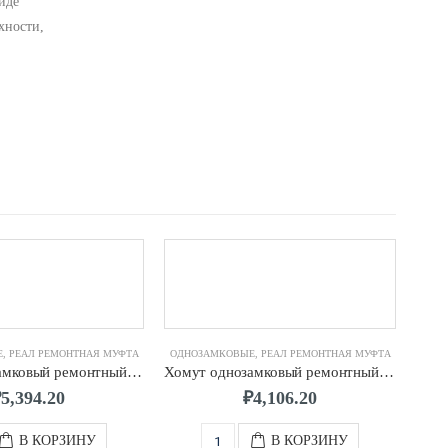
иде
хности,
Е
,
РЕАЛ РЕМОНТНАЯ МУФТА
ОДНОЗАМКОВЫЕ
,
РЕАЛ РЕМОНТНАЯ МУФТА
ОДН
Хомут однозамковый ремонтный д. 200 (218-228) мм 2-х шп. L-200
Хомут однозамковый ремонтный д. 50 (60-65) мм 2-х шп. L-200
₽
5,394.20
₽
4,106.20
В КОРЗИНУ
В КОРЗИНУ