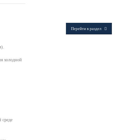
ФИТИНГИ
Frialen, Trans Quadro, Star.
Перейти в раздел
м).
ия холодной
й среде