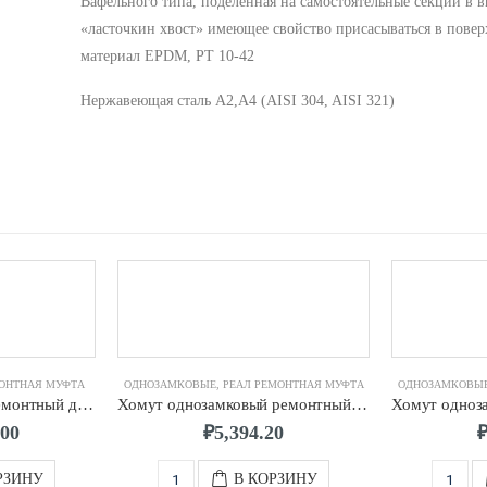
Вафельного типа, поделенная на самостоятельные секции в в
«ласточкин хвост» имеющее свойство присасываться в повер
материал EPDM, РТ 10-42
Нержавеющая сталь A2,A4 (AISI 304, AISI 321)
ОНТНАЯ МУФТА
ОДНОЗАМКОВЫЕ
,
РЕАЛ РЕМОНТНАЯ МУФТА
ОДНОЗАМКОВЫ
Хомут 2х замковый ремонтный д. 1100 (1100-1125) мм 40-х шп. L-1000
Хомут однозамковый ремонтный д. 200 (219-230) мм 2-х шп. L-200
.00
₽
5,394.20
РЗИНУ
В КОРЗИНУ