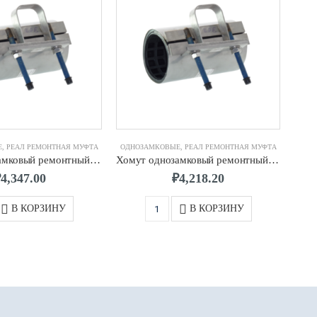
Е
,
РЕАЛ РЕМОНТНАЯ МУФТА
ОДНОЗАМКОВЫЕ
,
РЕАЛ РЕМОНТНАЯ МУФТА
ОДН
Хомут однозамковый ремонтный д. 100 (108-118) мм 2-х шп. L-200
Хомут однозамковый ремонтный д. 75 (75-85) мм 2-х шп. L-200
₽
4,347.00
₽
4,218.20
В КОРЗИНУ
В КОРЗИНУ