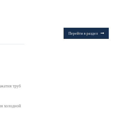
ФИТИНГИ
Frialen, Trans Quadro, Star.
Перейти в раздел
ажатия труб
ия холодной