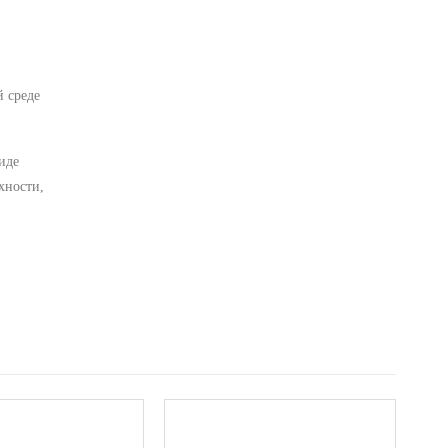
й среде
иде
хности,