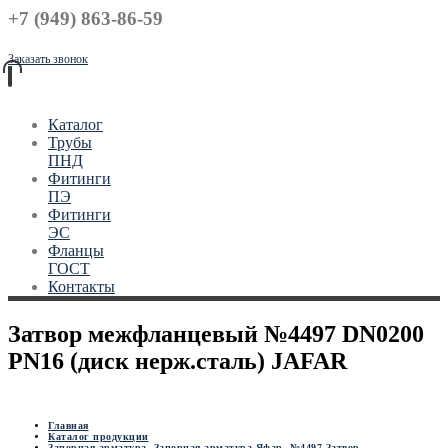
+7 (949) 863-86-59
Заказать звонок
Каталог
Трубы
ПНД
Фитинги
ПЭ
Фитинги
ЭС
Фланцы
ГОСТ
Контакты
Затвор межфланцевый №4497 DN0200
PN16 (диск нерж.сталь) JAFAR
Главная
Каталог продукции
Запорная арматура
,
Запорная арматура Яфар
,
№4497 Затвор