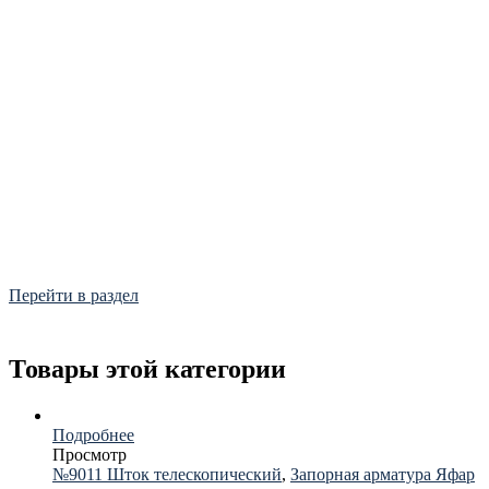
Фитинги
Frialen, Trans Quadro, Star.
Перейти в раздел
Товары этой категории
Подробнее
Просмотр
№9011 Шток телескопический
,
Запорная арматура Яфар