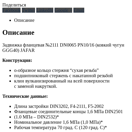
Поделиться
Facebook
Twitter
LinkedIn
Google +
Email
Описание
Описание
Задвижка фланцевая №2111 DN0065 PN10/16 (ковкий чугун
GGG40) JAFAR
Конструкция:
о-образное кольцо стержня “сухая резьба”
подшипниковый стержень с накатанной резьбой
клин вулканизированный на всей поверхности
с заменой накруткой.
Технические данные:
Длина застройки DIN3202, F4-2111, F5-2002
Фланцевые соединительные концы 1,6 МПа DIN2501
(1.0 МПа – DIN2532)*
Номинальное давление 1,6 МПа (1,0 МПа)*
Рабочая температура 70 град. С (120 град. С)*