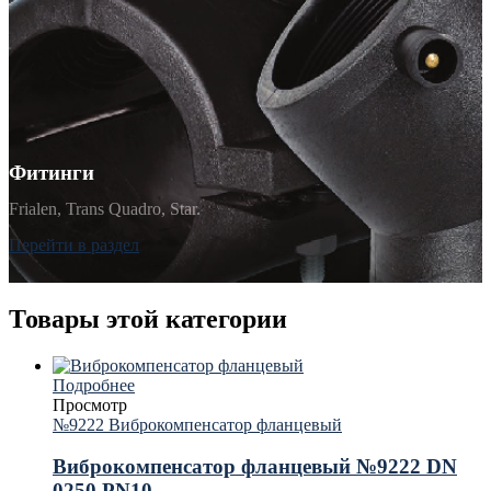
Фитинги
Frialen, Trans Quadro, Star.
Перейти в раздел
Товары этой категории
Подробнее
Просмотр
№9222 Виброкомпенсатор фланцевый
Виброкомпенсатор фланцевый №9222 DN
0250 PN10