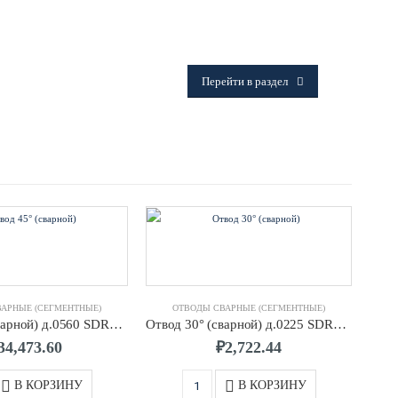
ФИТИНГИ
Frialen, Trans Quadro, Star.
Перейти в раздел
АРНЫЕ (СЕГМЕНТНЫЕ)
ОТВОДЫ СВАРНЫЕ (СЕГМЕНТНЫЕ)
Отвод 45° (сварной) д.0560 SDR21 ПЭ100
Отвод 30° (сварной) д.0225 SDR17 ПЭ100
34,473.60
₽
2,722.44
В КОРЗИНУ
В КОРЗИНУ