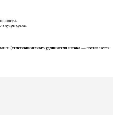
тичности.
 внутрь крана.
анги (
телескопического удлинителя штока
— поставляется