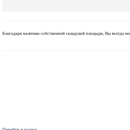
Благодаря наличию собственной складской площади, Вы всегда м
Фитинги
Frialen, Trans Quadro, Star.
Перейти в раздел