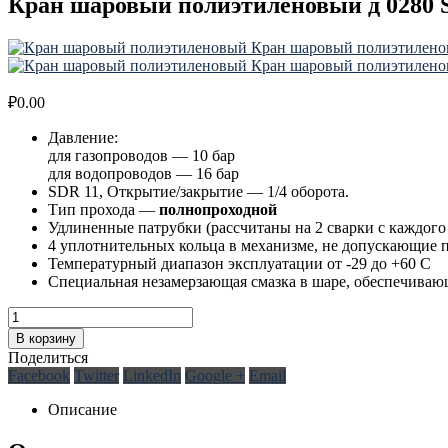
Кран шаровый полиэтиленовый д 0280 
Кран шаровый полиэтилено
Кран шаровый полиэтилено
₽
0.00
Давление:
для газопроводов — 10 бар
для водопроводов — 16 бар
SDR 11, Открытие/закрытие — 1/4 оборота.
Тип прохода —
полнопроходной
Удлиненные патрубки (рассчитаны на 2 сварки с каждого
4 уплотнительных кольца в механизме, не допускающие 
Температурный диапазон эксплуатации от -29 до +60 С
Специальная незамерзающая смазка в шаре, обеспечиваю
В корзину
Поделиться
Facebook
Twitter
LinkedIn
Google +
Email
Описание