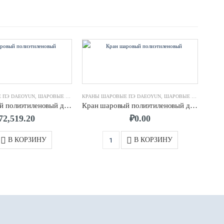
 ПЭ DAEOYUN
,
ШАРОВЫЕ КРАНЫ
КРАНЫ ШАРОВЫЕ ПЭ DAEOYUN
,
ШАРОВЫЕ КРАНЫ
КРАН
Кран шаровый полиэтиленовый д 0160 SDR11 ПЭ100 Daeoyun
Кран шаровый полиэтиленовый д 0355 Gear box SDR11 ПЭ100 Daeoyun
72,519.20
₽
0.00
В КОРЗИНУ
В КОРЗИНУ