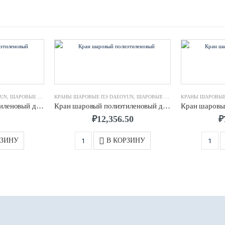
YUN
,
ШАРОВЫЕ КРАНЫ
КРАНЫ ШАРОВЫЕ ПЭ DAEOYUN
,
ШАРОВЫЕ КРАНЫ
КРАНЫ ШАРОВЫЕ
Кран шаровый полиэтиленовый д 0250 Gear box SDR11 ПЭ100 Daeoyun
Кран шаровый полиэтиленовый д 0050 SDR11 ПЭ100 Daeoyun
₽
12,356.50
₽
РЗИНУ
В КОРЗИНУ