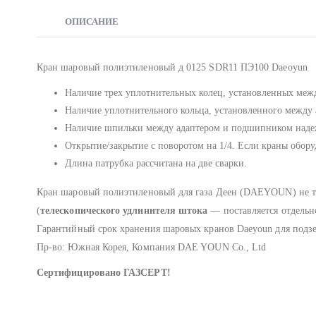
ОПИСАНИЕ
Кран шаровый полиэтиленовый д 0125 SDR11 ПЭ100 Daeoyun
Наличие трех уплотнительных колец, установленных меж
Наличие уплотнительного кольца, установленного между а
Наличие шпильки между адаптером и подшипником надежн
Открытие/закрытие с поворотом на 1/4. Если краны обор
Длина патрубка рассчитана на две сварки.
Кран шаровый полиэтиленовый для газа Деен (DAEYOUN) не тр
(
телескопического удлинителя штока
— поставляется отдельн
Гарантийный срок хранения шаровых кранов Daeyoun для подзе
Пр-во: Южная Корея, Компания DAE YOUN Co., Ltd
Сертифицировано ГАЗСЕРТ!