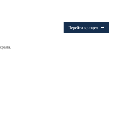
ФИТИНГИ
Frialen, Trans Quadro, Star.
Перейти в раздел
.
крана.