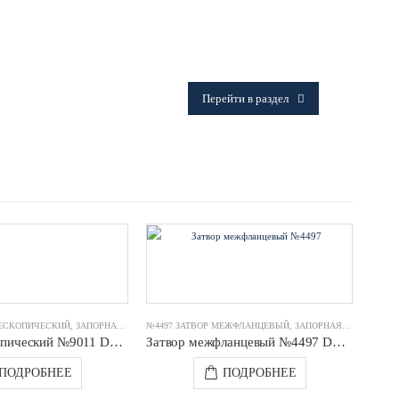
ФИТИНГИ
Frialen, Trans Quadro, Star.
Перейти в раздел
ЛЕСКОПИЧЕСКИЙ
,
ЗАПОРНАЯ АРМАТУРА ЯФАР
№4497 ЗАТВОР МЕЖФЛАНЦЕВЫЙ
,
ЗАПОРНАЯ АРМАТУРА ЯФАР
Шток телескопический №9011 DN0250-0350 1,3-1,8 m JAFAR
Затвор межфланцевый №4497 DN0065 PN16 (диск нерж.сталь) JAFAR
ПОДРОБНЕЕ
ПОДРОБНЕЕ