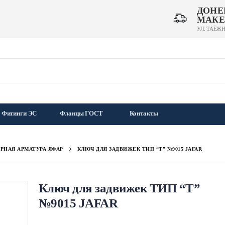
ДОНЕ
МАКЕ
УЛ. ТАЁЖН
Фитинги ЭС
Фланцы ГОСТ
Контакты
РНАЯ АРМАТУРА ЯФАР
КЛЮЧ ДЛЯ ЗАДВИЖЕК ТИП “Т” №9015 JAFAR
Ключ для задвижек ТИП “Т”
№9015 JAFAR