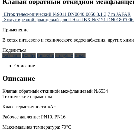
Клапан обратный откидной межфланцев
Шток телескопический №9011 DN0040-0050 3,1-3,7 m JAFAR
Хомут врезной фланцевый для ПЭ и ПВХ №3151 DN0180*00
Применение
В сетях питьевого и технического водоснабжения, других хим
Поделиться
Facebook
Twitter
LinkedIn
Google +
Email
Описание
Описание
Клапан обратный откидной межфланцевый №6534
Технические параметры
Класс герметичности «А»
Рабочее давление: PN10, PN16
Максимальная температура: 70°С