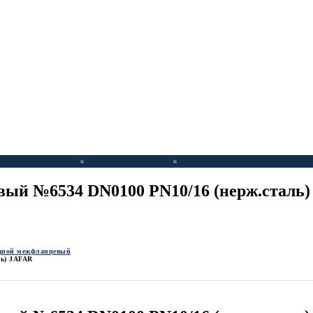
Фитинги ЭС
Фланцы ГОСТ
Контакты
ый №6534 DN0100 PN10/16 (нерж.сталь
дной межфланцевый
ль) JAFAR