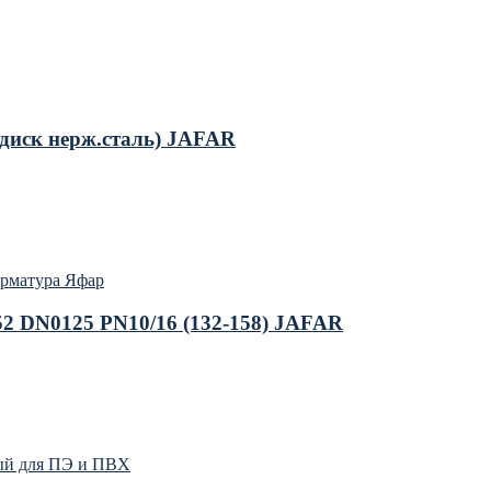
диск нерж.сталь) JAFAR
арматура Яфар
52 DN0125 PN10/16 (132-158) JAFAR
ый для ПЭ и ПВХ