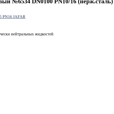
ый №6534 DN0100 PN10/16 (нерж.сталь
65 PN16 JAFAR
ически нейтральных жидкостей