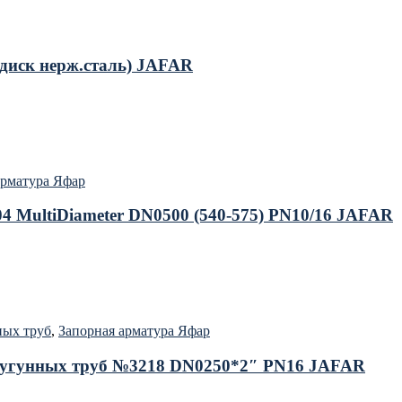
диск нерж.сталь) JAFAR
арматура Яфар
4 MultiDiameter DN0500 (540-575) PN10/16 JAFAR
ных труб
,
Запорная арматура Яфар
 чугунных труб №3218 DN0250*2″ PN16 JAFAR