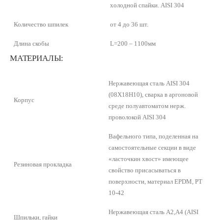
холодной спайки. AISI 304
Количество шпилек
от 4 до 36 шт.
Длина скобы
L=200 – 1100мм
МАТЕРИАЛЫ:
Нержавеющая сталь AISI 304
(08Х18Н10), сварка в аргоновой
Корпус
среде полуавтоматом нерж.
проволокой AISI 304
Вафельного типа, поделенная на
самостоятельные секции в виде
«ласточкин хвост» имеющее
Резиновая прокладка
свойство присасываться в
поверхности, материал EPDM, РТ
10-42
Нержавеющая сталь A2,A4 (AISI
Шпильки, гайки