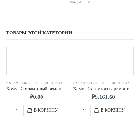
304, AISI 321)
ТОВАРЫ ЭТОЙ КАТЕГОРИИ
2-Х ЗАМКОВЫЕ
,
РЕАЛ РЕМОНТНАЯ МУФТА
2-Х ЗАМКОВЫЕ
,
РЕАЛ РЕМОНТНАЯ МУФТА
Хомут 2-х замковый ремонтный д. 450мм (450-470) 12шп. L 600
Хомут 2х замковый ремонтный д. 300 (335-355) мм 6-х шп. L-250
₽
0.00
₽
9,161.60
В КОРЗИНУ
В КОРЗИНУ