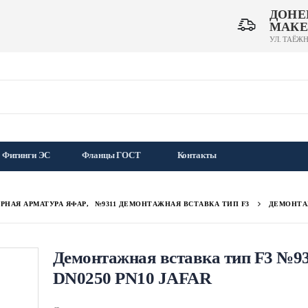
ДОНЕ
МАКЕ
УЛ. ТАЁЖН
Фитинги ЭС
Фланцы ГОСТ
Контакты
РНАЯ АРМАТУРА ЯФАР
,
№9311 ДЕМОНТАЖНАЯ ВСТАВКА ТИП F3
ДЕМОНТАЖ
Демонтажная вставка тип F3 №9
DN0250 PN10 JAFAR