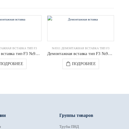
ТАЖНАЯ ВСТАВКА ТИП F3
№9311 ДЕМОНТАЖНАЯ ВСТАВКА ТИП F3
№9
Демонтажная вставка тип F3 №9311 DN0500 PN16 JAFAR
Демонтажная вставка тип F3 №9311 DN0150 PN10/16 JAFAR
ПОДРОБНЕЕ
ПОДРОБНЕЕ
нии
Группы товаров
и
Трубы ПНД