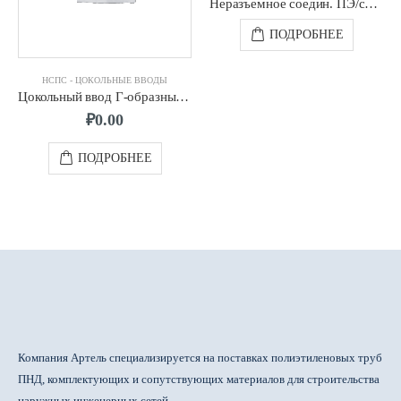
Неразъемное соедин. ПЭ/сталь д.0180/0159 SDR17 ПЭ100 усил.
ПОДРОБНЕЕ
НСПС - ЦОКОЛЬНЫЕ ВВОДЫ
Цокольный ввод Г-образный. ПЭ/сталь д.0032/0025 SDR11 ПЭ100 2.0х2.0
₽
0.00
ПОДРОБНЕЕ
Компания Артель специализируется на поставках полиэтиленовых труб
ПНД, комплектующих и сопутствующих материалов для строительства
наружных инженерных сетей.