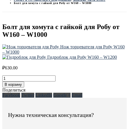
Болт для хомута с гайкой для Робу от W160 – W1000
Болт для хомута с гайкой для Робу от
W160 – W1000
Нож торцевателя для Робу W160
– W1000
Гидроблок для Робу W160 – W1200
₽
630.00
В корзину
Поделиться
Facebook
Twitter
LinkedIn
Google +
Email
Нужна техническая консультация?